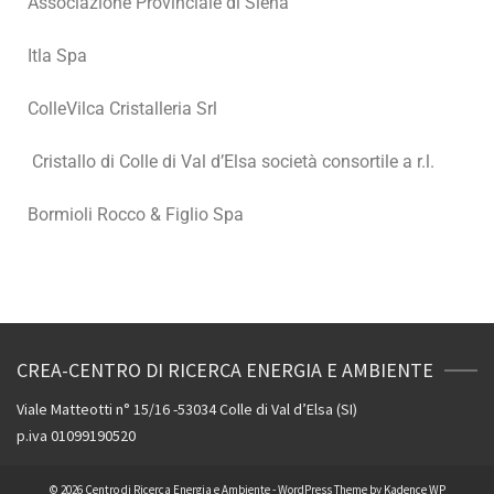
Associazione Provinciale di Siena
Itla Spa
ColleVilca Cristalleria Srl
Cristallo di Colle di Val d’Elsa società consortile a r.l.
Bormioli Rocco & Figlio Spa
CREA-CENTRO DI RICERCA ENERGIA E AMBIENTE
Viale Matteotti n° 15/16 -53034 Colle di Val d’Elsa (SI)
p.iva 01099190520
© 2026 Centro di Ricerca Energia e Ambiente - WordPress Theme by
Kadence WP